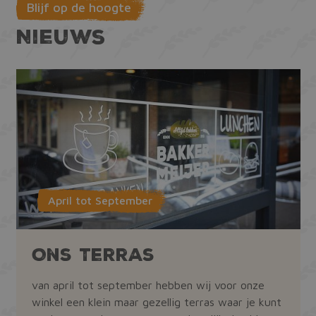
CookieScriptConsent
CookieScript
1 maand
Blijf op de hoogte
bakkermeijer.nl
Nieuws
ASP.NET_SessionId
Microsoft Corporation
Sessie
webshop.bakkermeijer.nl
April tot September
Ons Terras
van april tot september hebben wij voor onze
winkel een klein maar gezellig terras waar je kunt