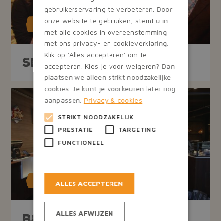
gebruikerservaring te verbeteren. Door
onze website te gebruiken, stemt u in
U wordt verrast door onze
met alle cookies in overeenstemming
met ons privacy- en cookieverklaring.
Klik op 'Alles accepteren' om te
Specialiteiten
accepteren. Kies je voor weigeren? Dan
plaatsen we alleen strikt noodzakelijke
cookies. Je kunt je voorkeuren later nog
aanpassen.
Privacy & cookies
STRIKT NOODZAKELIJK
PRESTATIE
TARGETING
FUNCTIONEEL
midden in het centrum van Heemskerk
ALLES ACCEPTEREN
ALLES AFWIJZEN
B&B In Heemskerk –