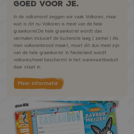
en
goed voor je.
van de
campa
interfa
te ber
de
In de volksmond zeggen we vaak Volkoren, maar
NID
Google LLC
6 maanden 3
Deze co
analy
.google.com
dagen
ingeste
van de
wat is dit nu Volkoren is meel van de hele
DoubleC
(eigen
graankorrel.De hele graankorrel wordt dan
_ga_RZK6BZWS97
.bakkermeijer.nl
1 jaar 1
Deze c
Google
maand
gebrui
profiel
vermalen inclusief de buitenste laag ( zemel ) Als
Google
interes
om de 
men volkorenbrood maakt, moet dit dus meel zijn
bouwen
te beh
relevan
van de hele graankorrel. In Nederland wordt
adverte
andere 
volkoren/meel beschermt in het warenwetbesluit
zien.
daar staat in
Meer informatie