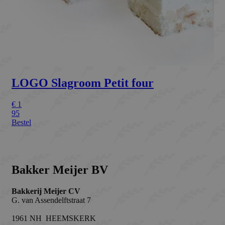
Naam
Aanbieder / Domein
Vervaldat
_GRECAPTCHA
Google LLC
6 maand
www.google.com
CookieScriptConsent
CookieScript
1 maand
bakkermeijer.nl
ASP.NET_SessionId
Microsoft Corporation
Sessie
webshop.bakkermeijer.nl