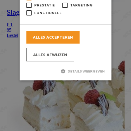
PRESTATIE
TARGETING
FUNCTIONEEL
ALLES ACCEPTEREN
ALLES AFWIJZEN
DETAILS WEERGEVEN
Strikt noodzakelijk
Prestatie
Targeting
Functioneel
Strikt noodzakelijke cookies maken de
kernfunctionaliteiten van de website mogelijk,
zoals gebruikersaanmelding en accountbeheer.
De website kan niet goed worden gebruikt
zonder de strikt noodzakelijke cookies.