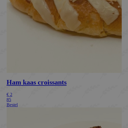
Targeting
Functioneel
Strikt noodzakelijke cookies maken de
kernfunctionaliteiten van de website mogelijk,
zoals gebruikersaanmelding en accountbeheer.
De website kan niet goed worden gebruikt
zonder de strikt noodzakelijke cookies.
Naam
Aanbieder / Domein
Vervaldat
_GRECAPTCHA
Google LLC
6 maand
www.google.com
CookieScriptConsent
CookieScript
1 maand
bakkermeijer.nl