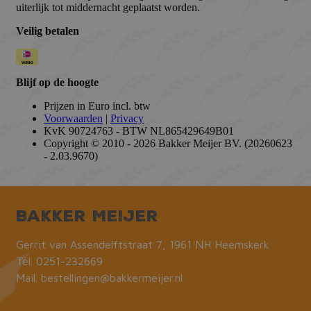
Bakker Meijer
Gerrit van Assendelftstraat 7, 1961 NH Heemskerk
Tel.
0251-232669
Mail.
bestellingen@bakkermeijer.nl