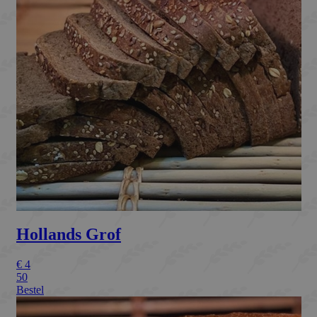
Strikt noodzakelijk
Prestatie
Targeting
Functioneel
Strikt noodzakelijke cookies maken de
kernfunctionaliteiten van de website mogelijk,
zoals gebruikersaanmelding en accountbeheer.
De website kan niet goed worden gebruikt
zonder de strikt noodzakelijke cookies.
Naam
Aanbieder / Domein
Vervaldat
_GRECAPTCHA
Google LLC
6 maand
www.google.com
CookieScriptConsent
CookieScript
1 maand
bakkermeijer.nl