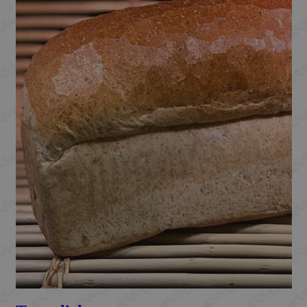
ASP.NET_SessionId
Microsoft Corporation
Sessie
webshop.bakkermeijer.nl