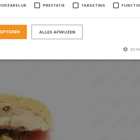
OODZAKELIJK
PRESTATIE
TARGETING
FUNCTI
CEPTEREN
ALLES AFWIJZEN
DETA
Strikt noodzakelijk
Prestatie
Targeting
Functioneel
lijke cookies maken de kernfunctionaliteiten van de website mogelijk, zoals gebruiker
e website kan niet goed worden gebruikt zonder de strikt noodzakelijke cookies.
Aanbieder / Domein
Vervaldatum
Omschrijving
A
Google LLC
6 maanden
Google reCAPTCHA plaatst een
www.google.com
cookie (_GRECAPTCHA) wanne
uitgevoerd met het oog op de r
Consent
CookieScript
1 maand
Deze cookie wordt gebruikt do
bakkermeijer.nl
Script.com-service om de coo
van bezoekers te onthouden. 
banner van Cookie-Script.com
noodzakelijk om correct te we