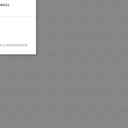
ONEEL
ILS WEERGEVEN
saanmelding en
 noodzakelijke
er deze wordt
isicoanalyse.
or de Cookie-
kievoorkeuren
De cookie-
 is
rken.