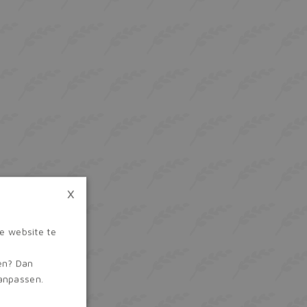
×
e website te
ren? Dan
aanpassen.