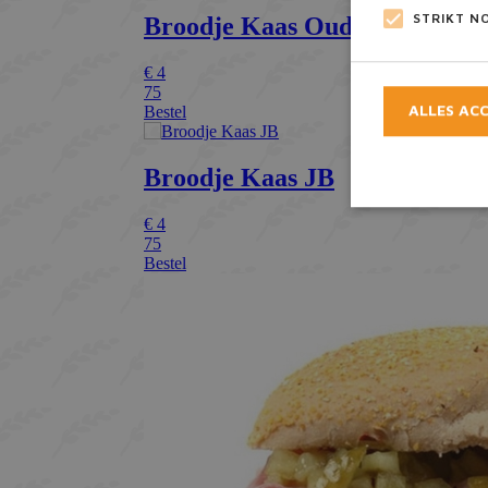
STRIKT N
ALLES AC
Strikt noodzake
accountbeheer. D
Naam
_GRECAPTCH
CookieScript