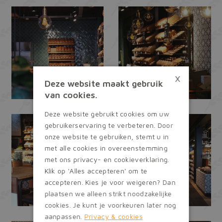
×
Deze website maakt gebruik
van cookies.
Deze website gebruikt cookies om uw
gebruikerservaring te verbeteren. Door
onze website te gebruiken, stemt u in
met alle cookies in overeenstemming
met ons privacy- en cookieverklaring.
Klik op 'Alles accepteren' om te
accepteren. Kies je voor weigeren? Dan
plaatsen we alleen strikt noodzakelijke
cookies. Je kunt je voorkeuren later nog
aanpassen.
Privacy & cookies