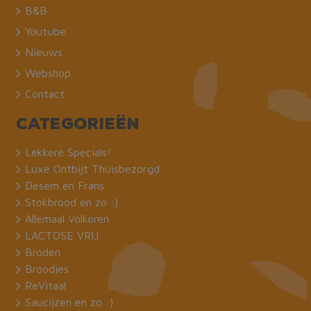
webshop.bakkermeijer.nl
B&B
Youtube
Nieuws
Webshop
Contact
Categorieën
Lekkere Specials!
Luxe Ontbijt Thuisbezorgd
Desem en Frans
Stokbrood en zo :)
Allemaal Volkoren
Aanbieder /
LACTOSE VRIJ
Naam
Vervaldatum
Omsch
Domein
Broden
_ga
Google LLC
1 jaar 1
Deze 
Broodjes
.bakkermeijer.nl
maand
gekop
Aanbieder /
Naam
Vervaldatum
Omschr
Google
ReVitaal
Domein
Analyt
belang
Saucijzen en zo :)
YSC
Google LLC
Sessie
Deze co
is van