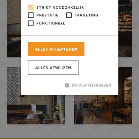
STRIKT NOODZAKELIJK
PRESTATIE
TARGETING
FUNCTIONEEL
ALLES ACCEPTEREN
ALLES AFWIJZEN
DETAILS WEERGEVEN
Strikt noodzakelijk
Prestatie
Targeting
Functioneel
Strikt noodzakelijke cookies maken de
kernfunctionaliteiten van de website mogelijk,
zoals gebruikersaanmelding en accountbeheer.