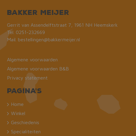
De website kan niet goed worden gebruikt
zonder de strikt noodzakelijke cookies.
Bakker Meijer
Naam
Aanbieder / Domein
Vervaldat
_GRECAPTCHA
Google LLC
6 maand
Gerrit van Assendelftstraat 7, 1961 NH Heemskerk
www.google.com
Tel.
0251-232669
Mail.
bestellingen@bakkermeijer.nl
Algemene voorwaarden
Algemene voorwaarden B&B
CookieScriptConsent
CookieScript
1 maand
bakkermeijer.nl
Privacy statement
Pagina's
Home
Winkel
Geschiedenis
Specialiteiten
ASP.NET_SessionId
Microsoft Corporation
Sessie