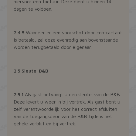
hiervoor een factuur. Deze dient u binnen 14
dagen te voldoen.
2.4.5
Wanneer er een voorschot door contractant
Aanbieder /
is betaald, zal deze evenredig aan bovenstaande
Naam
Vervaldatum
Omsch
Domein
worden terugbetaald door eigenaar.
_ga
Google LLC
1 jaar 1
Deze 
.bakkermeijer.nl
maand
gekop
Aanbieder /
Naam
Vervaldatum
Omschr
Google
Domein
Analyt
belang
2.5 Sleutel B&B
YSC
Google LLC
Sessie
Deze co
is van
.youtube.com
door Y
algem
ingest
analys
weerga
Google
ingeslo
wordt 
te hou
2.5.1
Als gast ontvangt u een sleutel van de B&B.
unieke
te ond
Deze levert u weer in bij vertrek. Als gast bent u
VISITOR_INFO1_LIVE
Google LLC
5 maanden
Deze co
door e
.youtube.com
29 dagen
door Y
gegen
zelf verantwoordelijk voor het correct afsluiten
ingest
numme
gebrui
van de toegangsdeur van de B&B tijdens het
wijzen
bij te 
Het i
gehele verblijf en bij vertrek.
YouTub
in elk
in sites
pagin
ingeslo
een si
ook bep