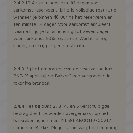
2.4.2.10
Als je minder dan 30 dagen voor
CookieScriptConsent
CookieScript
1 maand
aankomst reserveert, krijg je volledige restitutie
bakkermeijer.nl
wanneer je binnen 48 uur na het reserveren en
ten minste 14 dagen voor aankomst annuleert.
Daarna krijg je bij annulering tot zeven dagen
voor aankomst 50% restitutie. Wacht je nog
langer, dan krijg je geen restitutie.
2.4.3
Bij het omboeken van de reservering kan
ASP.NET_SessionId
Microsoft Corporation
Sessie
B&B “Slapen bij de Bakker” een vergoeding in
webshop.bakkermeijer.nl
rekening brengen.
2.4.4
Het bij punt 2, 3, 4, en 5 verschuldigde
bedrag dient te worden overgemaakt op het
bankrekeningnummer: NL58RABO0119700212
name van Bakker Meijer. U ontvangt indien nodig