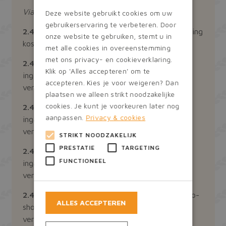
Via eigen communicatie kanelen:
Deze website gebruikt cookies om uw
gebruikerservaring te verbeteren. Door
2.4.2.1
Tot 30 voor ingangsdatum is de annulering
onze website te gebruiken, stemt u in
kosteloos.
met alle cookies in overeenstemming
met ons privacy- en cookieverklaring.
2.4.2.2
Bij annulering tot 22 dagen voor
Klik op 'Alles accepteren' om te
ingangsdatum is 25 % van het bedrag als
accepteren. Kies je voor weigeren? Dan
vergoeding verschuldigd.
plaatsen we alleen strikt noodzakelijke
cookies. Je kunt je voorkeuren later nog
2.4.2.3
Bij annulering binnen 14 dagen voor
aanpassen.
Privacy & cookies
ingangsdatum is 50% van het bedrag als
vergoeding verschuldigd.
STRIKT NOODZAKELIJK
PRESTATIE
TARGETING
2.4.2.4
Bij annulering binnen 7 dagen voor
FUNCTIONEEL
ingangsdatum is 75% van het bedrag als
vergoeding verschuldigd.
2.4.2.5
Na 7 dagen voor ingangsdatum en als no-
ALLES ACCEPTEREN
show is 100% van het bedrag als vergoeding
verschuldigd.