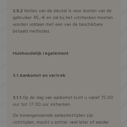
gebrui
websit
bezoek
nieuwe 
en
2.5.2
Verlies van de sleutel is voor kosten van de
van de
campa
interfa
gebruiker 45,-€ en zal bij het uitchecken moeten
te ber
de
worden voldaan met een van de beschikbare
NID
Google LLC
6 maanden 3
Deze co
analy
.google.com
dagen
ingeste
van de
betaald methodes.
DoubleC
(eigen
_ga_RZK6BZWS97
.bakkermeijer.nl
1 jaar 1
Deze c
Google
maand
gebrui
profiel
Google
interes
om de 
bouwen
Huishoudelijk regelement
te beh
relevan
adverte
andere 
zien.
3.1 Aankomst en vertrek
3.1.1
Op de dag van aankomst kunt u vanaf 15:00
uur tot 17:00 uur inchecken.
De bovengenoemde aankomsttijden zijn
richttijden, mocht u echter veel later of eerder