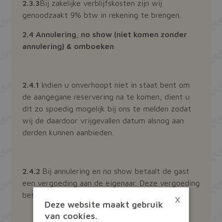
2.3.3
Bij zakelijke verblijfskosten zijn wij
genoodzaakt 9% btw in rekening te brengen.
2.4 Annulering, no show (niet komen zonder
annulering) & omboeken
2.4.1
Indien u onverhoopt niet in staat bent om
de aangegane reservering na te komen, dient u
dit zo spoedig mogelijk bij ons te melden zodat
wij de daardoor vrijgevallen datum alsnog aan
derden kunnen aanbieden.
2.4.2
Bij annulering en no show betaalt de gast
een vergoeding aan de eigenaar. Deze vergoeding
×
bestaat uit:
Deze website maakt gebruik
van cookies.