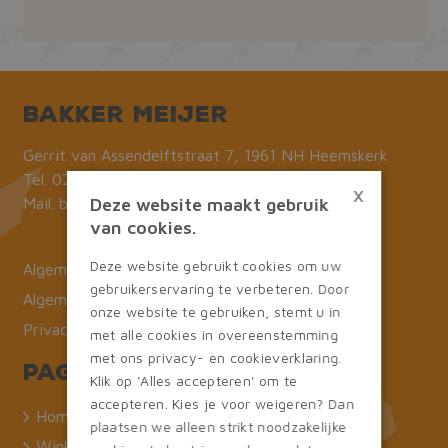
Bakker Meijer
Gerrit van Assendelftstraat 7, 1961 NH Heemskerk
Tel.
0251-232669
×
Deze website maakt gebruik
Mail.
bestellingen@bakkermeijer.nl
van cookies.
Deze website gebruikt cookies om uw
Algemene voorwaarden
gebruikerservaring te verbeteren. Door
Algemene voorwaarden B&B
onze website te gebruiken, stemt u in
Privacy statement
met alle cookies in overeenstemming
met ons privacy- en cookieverklaring.
Pagina's
Klik op 'Alles accepteren' om te
accepteren. Kies je voor weigeren? Dan
Home
plaatsen we alleen strikt noodzakelijke
Winkel