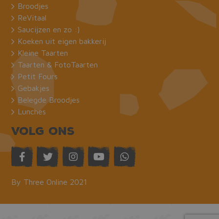
kernfunctionaliteiten van de website mogelijk,
Broodjes
zoals gebruikersaanmelding en accountbeheer.
ReVitaal
De website kan niet goed worden gebruikt
zonder de strikt noodzakelijke cookies.
Saucijzen en zo :)
Koeken uit eigen bakkerij
Naam
Aanbieder / Domein
Vervaldat
Kleine Taarten
_GRECAPTCHA
Google LLC
6 maand
www.google.com
Taarten & FotoTaarten
Petit Fours
Gebakjes
Belegde Broodjes
Lunches
Volg ons
CookieScriptConsent
CookieScript
1 maand
bakkermeijer.nl
By Three Online 2021