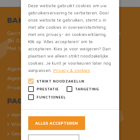
Deze website gebruikt cookies om uw
gebruikerservaring te verbeteren. Door
Bakker Meijer
onze website te gebruiken, stemt u in
met alle cookies in overeenstemming
Gerrit van Assendelftstraat 7, 1961 NH Heemskerk
met ons privacy- en cookieverklaring.
Tel.
0251-232669
Klik op 'Alles accepteren' om te
Mail.
bestellingen@bakkermeijer.nl
accepteren. Kies je voor weigeren? Dan
plaatsen we alleen strikt noodzakelijke
cookies. Je kunt je voorkeuren later nog
Algemene voorwaarden
aanpassen.
Privacy & cookies
Algemene voorwaarden B&B
STRIKT NOODZAKELIJK
Privacy statement
PRESTATIE
TARGETING
FUNCTIONEEL
Pagina's
Home
ALLES ACCEPTEREN
Winkel
Geschiedenis