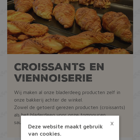
Croissants en
Viennoiserie
Wij maken al onze bladerdeeg producten zelf in
onze bakkerij achter de winkel.
Zowel de getoerd gerezen producten (croissants)
als het bladerdeeg voor onze tompoucen,
×
saucijzen enzovoort.
Deze website maakt gebruik
van cookies.