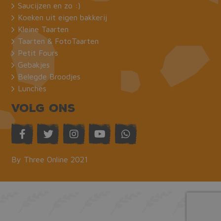
Saucijzen en zo :)
CookieScriptConsent
CookieScript
1 maand
Koeken uit eigen bakkerij
bakkermeijer.nl
Kleine Taarten
Taarten & FotoTaarten
Petit Fours
Gebakjes
Belegde Broodjes
Lunches
Volg ons
ASP.NET_SessionId
Microsoft Corporation
Sessie
webshop.bakkermeijer.nl
By Three Online 2021