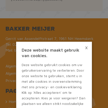
Bakker Meijer
Gerrit van Assendelftstraat 7, 1961 NH Heemskerk
Tel.
0251-232669
×
Deze website maakt gebruik
Mail.
bestellingen@bakkermeijer.nl
van cookies.
Deze website gebruikt cookies om uw
Algemene voorwaarden
gebruikerservaring te verbeteren. Door
Algemene voorwaarden B&B
onze website te gebruiken, stemt u in
Privacy statement
met alle cookies in overeenstemming
met ons privacy- en cookieverklaring.
Pagina's
Klik op 'Alles accepteren' om te
accepteren. Kies je voor weigeren? Dan
Home
plaatsen we alleen strikt noodzakelijke