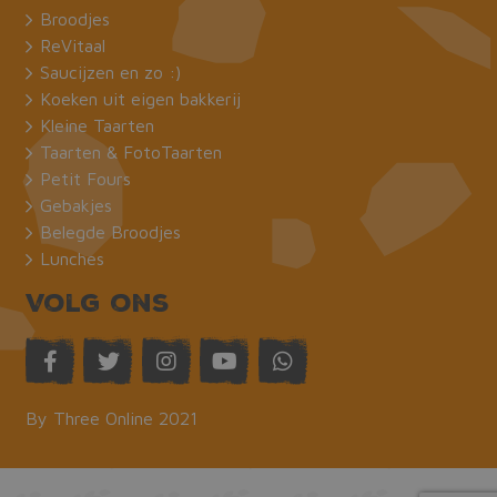
kernfunctionaliteiten van de website mogelijk,
Broodjes
zoals gebruikersaanmelding en accountbeheer.
ReVitaal
De website kan niet goed worden gebruikt
zonder de strikt noodzakelijke cookies.
Saucijzen en zo :)
Koeken uit eigen bakkerij
Naam
Aanbieder / Domein
Vervaldat
Kleine Taarten
_GRECAPTCHA
Google LLC
6 maand
www.google.com
Taarten & FotoTaarten
Petit Fours
Gebakjes
Belegde Broodjes
Lunches
Volg ons
CookieScriptConsent
CookieScript
1 maand
bakkermeijer.nl
By Three Online 2021