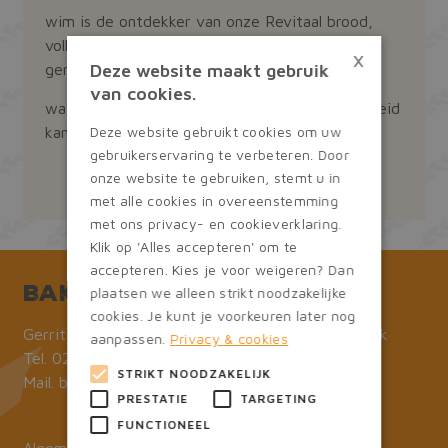
wim is de ontdekker van onze Revitaal brood,
volkoren-brood waar lekker veel zaden en
×
Deze website maakt gebruik
geroosterde stukjes soja in zijn verwerkt.
van cookies.
wat weer een positieve invloed op je gezondheid
Deze website gebruikt cookies om uw
kan hebben.
gebruikerservaring te verbeteren. Door
onze website te gebruiken, stemt u in
met alle cookies in overeenstemming
met ons privacy- en cookieverklaring.
Klik op 'Alles accepteren' om te
accepteren. Kies je voor weigeren? Dan
Bakker Meijer
plaatsen we alleen strikt noodzakelijke
cookies. Je kunt je voorkeuren later nog
Gerrit van Assendelftstraat 7, 1961 NH Heemskerk
aanpassen.
Privacy & cookies
Tel.
0251-232669
STRIKT NOODZAKELIJK
Mail.
bestellingen@bakkermeijer.nl
PRESTATIE
TARGETING
FUNCTIONEEL