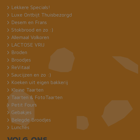
Lekkere Specials!
Luxe Ontbijt Thuisbezorgd
Desem en Frans
Stokbrood en zo :)
Allemaal Volkoren
CookieScriptConsent
CookieScript
1 maand
LACTOSE VRIJ
bakkermeijer.nl
Broden
Broodjes
ReVitaal
Saucijzen en zo :)
Koeken uit eigen bakkerij
Kleine Taarten
Taarten & FotoTaarten
Petit Fours
ASP.NET_SessionId
Microsoft Corporation
Sessie
Gebakjes
webshop.bakkermeijer.nl
Belegde Broodjes
Lunches
Volg ons